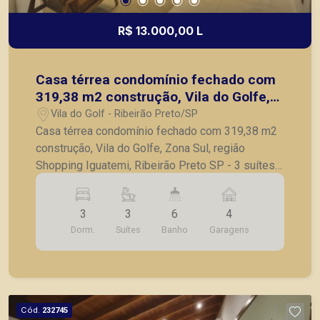
R$ 13.000,00 L
Casa térrea condomínio fechado com
319,38 m2 construção, Vila do Golfe,
Zona Sul, região Shopping Iguatemi,
Vila do Golf - Ribeirão Preto/SP
Ribeirão Preto SP
Casa térrea condomínio fechado com 319,38 m2
construção, Vila do Golfe, Zona Sul, região
Shopping Iguatemi, Ribeirão Preto SP - 3 suítes
com ar condicionado, portas automatizadas -
sendo 1 suíte master com amplo closet com ar
3
3
6
4
condicionado, banheira de hidromassagem, ducha
Dorm.
Suítes
Banho
Garagens
e cuba dupla e ar condicionado no banheiro - sala
de estar com ar condicionado - sala de tv com ar
condicionado, pé direito alto - lavabo - cozinha
planejada, forno elétrico, cooktop, exaustor
(isolada do gourmet) - escritório amplo no
Cód.
232745
mezanino com lavabo - varanda gourmet