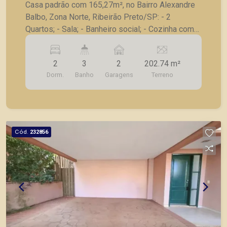
Casa padrão com 165,27m², no Bairro Alexandre
Balbo, Zona Norte, Ribeirão Preto/SP: - 2
Quartos; - Sala; - Banheiro social; - Cozinha com
gabinete; - Lavanderia; - Corredor lateral; - 2
Vagas de garagem. A Piramid tem como objetivo
2
3
2
202.74 m²
atender seus clientes com agilidade e segurança,
Dorm.
Banho
Garagens
Terreno
em locação, vendas de imóveis prontos, usados
ou mesmo nos principais lançamentos da cidade
de Ribeirão Preto.
Cód.
232856