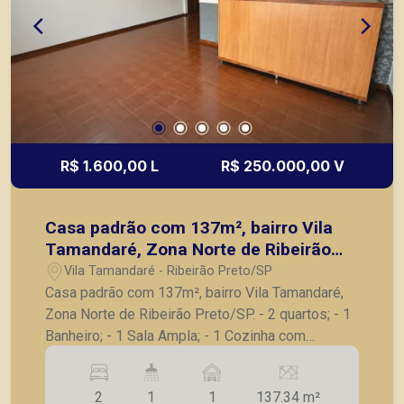
R$ 1.600,00 L
R$ 250.000,00 V
Casa padrão com 137m², bairro Vila
Tamandaré, Zona Norte de Ribeirão
Preto/SP.
Vila Tamandaré - Ribeirão Preto/SP
Casa padrão com 137m², bairro Vila Tamandaré,
Zona Norte de Ribeirão Preto/SP. - 2 quartos; - 1
Banheiro; - 1 Sala Ampla; - 1 Cozinha com
armarios; - 1 Lavanderia; - 1 Quintal; - 1 Vaga
coberta - Edícula com 1 quarto e 1 banheiro. A
2
1
1
137.34 m²
Piramid tem como objetivo atender seus clientes