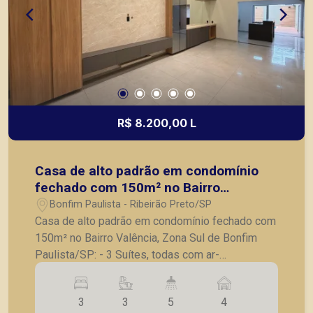
R$ 8.200,00 L
Casa de alto padrão em condomínio
fechado com 150m² no Bairro
Valência, Zona Sul de Bonfim
Bonfim Paulista - Ribeirão Preto/SP
Paulista/SP:
Casa de alto padrão em condomínio fechado com
150m² no Bairro Valência, Zona Sul de Bonfim
Paulista/SP: - 3 Suítes, todas com ar-
condicionado; - Sala 2 ambientes com ar-
condicionado e painel; - Lavabo; - Piscina com
3
3
5
4
cascata e aquecimento solar e elétrico; -