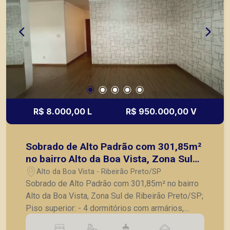
R$ 8.000,00 L
R$ 950.000,00 V
Sobrado de Alto Padrão com 301,85m²
no bairro Alto da Boa Vista, Zona Sul
de Ribeirão Preto/SP;
Alto da Boa Vista - Ribeirão Preto/SP
Sobrado de Alto Padrão com 301,85m² no bairro
Alto da Boa Vista, Zona Sul de Ribeirão Preto/SP;
Piso superior: - 4 dormitórios com armários,
sendo 2 suítes, 1 suíte com closet e banheira; -