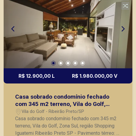
planejada, cooktop de indução, coifa,
churrasqueira a gás, adega - piscina com
tratamento a sal - 4 vagas de garagem, sendo 2
cobertas -Casa com acabamento diferenciado,
completa em ar condicionado, eletrodomésticos.
** Exclusivo Piramid Imóveis ** Vamos agendar
uma visita neste imóvel hoje mesmo?
R$ 12.900,00 L
R$ 1.980.000,00 V
Casa sobrado condomínio fechado
com 345 m2 terreno, Vila do Golf,
Zona Sul, região Shopping Iguatemi
Vila do Golf - Ribeirão Preto/SP
Ribeirão Preto SP
Casa sobrado condomínio fechado com 345 m2
terreno, Vila do Golf, Zona Sul, região Shopping
Iguatemi Ribeirão Preto SP - Pavimento térreo: -