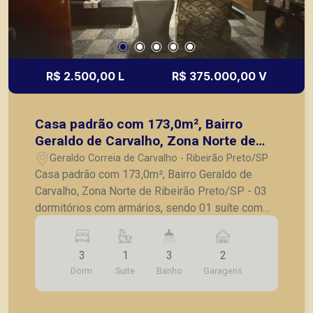
R$ 2.500,00 L
R$ 375.000,00 V
Casa padrão com 173,0m², Bairro
Geraldo de Carvalho, Zona Norte de
Ribeirão Preto/SP
Geraldo Correia de Carvalho - Ribeirão Preto/SP
Casa padrão com 173,0m², Bairro Geraldo de
Carvalho, Zona Norte de Ribeirão Preto/SP - 03
dormitórios com armários, sendo 01 suíte com
ar-condicionado; - Sala ampla para 02 ambientes
com ar-condicionado; - Copa; - Cozinha planejada;
3
1
3
2
- Banheiro social; - Área de serviço; - Área
Dorm.
Suite
Banho
Garagens
gourmet com churrasqueira; - Edícula nos fundos
com 01 dormitório, sala, cozinha e banheiro; -
Portão eletrônico; - 02 vagas de garagem. A