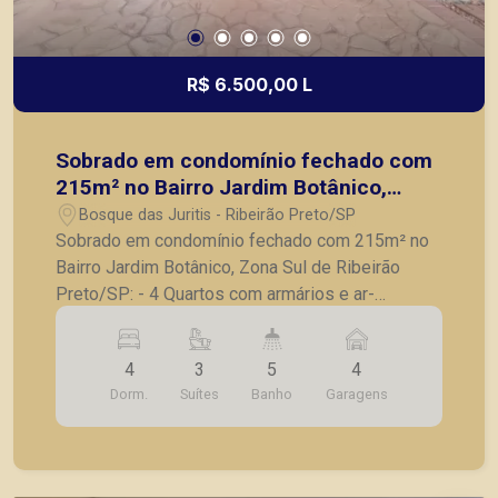
R$ 6.500,00 L
Sobrado em condomínio fechado com
215m² no Bairro Jardim Botânico,
Zona Sul de Ribeirão Preto/SP:
Bosque das Juritis - Ribeirão Preto/SP
Sobrado em condomínio fechado com 215m² no
Bairro Jardim Botânico, Zona Sul de Ribeirão
Preto/SP: - 4 Quartos com armários e ar-
condicionado, sendo 03 suítes; - Sala 2
ambientes; - Lavabo; - Cozinha com armários
4
3
5
4
planejados; - Área de serviço com armários; -
Dorm.
Suítes
Banho
Garagens
Quintal; - Varanda gourmet com churrasqueira; -
Banheiro de apoio para a varanda gourmet; -
Corredor lateral; - Jardim; - 4 Vagas de garagem.
A Piramid tem como objetivo atender seus