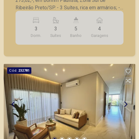
273,62,², em Bonfim Paulista, Zona Sul de
Ribeirão Preto/SP. - 3 Suítes, rica em armários; -
Sala 02 ambientes, com painel de tv; - Cozinha; -
Depósito; - Área de serviço; - Banheiro social; -
3
3
5
4
Lavabo; - Área comum no fundo; - 4 Vagas de
Dorm.
Suítes
Banho
Garagens
garagem; A Piramid tem como objetivo atender
seus clientes com agilidade e segurança, em
locação, vendas de imóveis prontos, usados ou
mesmo nos principais lançamentos da cidade de
Ribeirão Preto.
Cód.
232781