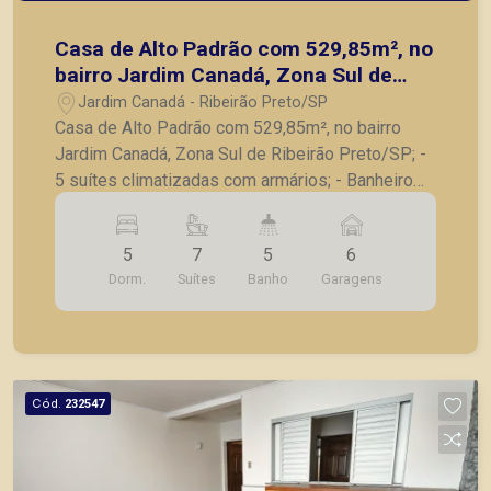
Casa de Alto Padrão com 529,85m², no
bairro Jardim Canadá, Zona Sul de
Ribeirão Preto/SP;
Jardim Canadá - Ribeirão Preto/SP
Casa de Alto Padrão com 529,85m², no bairro
Jardim Canadá, Zona Sul de Ribeirão Preto/SP; -
5 suítes climatizadas com armários; - Banheiro
social; - Sala para 2 ambientes; - Lavabo; -
Cozinha completa em armários; - Copa; - Varanda
5
7
5
6
gourmet com forno a lenha e churrasqueira; - Área
Dorm.
Suítes
Banho
Garagens
de serviço; - Piscina com um design
diferenciado; - Jardim; - Dependências de
serviços; - Quintal espaçoso e com bastante área
verde; - 6 vagas de garagem, sendo 2 cobertas.
Também temos imóveis no Nova Aliança, Jardim
Cód.
232547
Botânico, Jardim Canadá, casas e apartamentos
próximos a mercados, farmácias, escolas, além
de pontos comerciais localizados na Zona Sul.