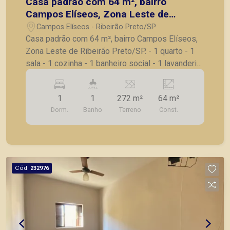
Casa padrão com 64 m², bairro
Campos Elíseos, Zona Leste de
Ribeirão Preto/SP.
Campos Elíseos - Ribeirão Preto/SP
Casa padrão com 64 m², bairro Campos Elíseos,
Zona Leste de Ribeirão Preto/SP. - 1 quarto - 1
sala - 1 cozinha - 1 banheiro social - 1 lavanderia
- 1 quintal - 2 vagas de garagem para motos -
Casa dentro de um Condomínio de poucas casas;
1
1
272 m²
64 m²
A Piramid tem como objetivo atender seus
Dorm.
Banho
Terreno
Const.
clientes com agilidade e segurança, em locação,
vendas de imóveis prontos, usados ou mesmo
nos principais lançamentos da cidade de Ribeirão
Preto.
Cód.
232976