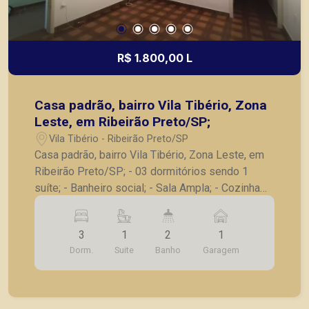
R$ 1.800,00 L
Casa padrão, bairro Vila Tibério, Zona
Leste, em Ribeirão Preto/SP;
Vila Tibério - Ribeirão Preto/SP
Casa padrão, bairro Vila Tibério, Zona Leste, em
Ribeirão Preto/SP; - 03 dormitórios sendo 1
suíte; - Banheiro social; - Sala Ampla; - Cozinha
com armários; - Lavanderia separada Grande; -
Quintal lateral; - 01 vaga de garagem pequena; -
3
1
2
1
Cerca elétrica recém colocada e Recém pintada;
Dorm.
Suite
Banho
Garagem
A Piramid tem como objetivo atender seus
clientes com agilidade e segurança, em locação,
vendas de imóveis prontos, usados ou mesmo
nos principais lançamentos da cidade de Ribeirão