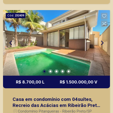
em locação, vendas de imóveis prontos, usados
ou mesmo nos principais lançamentos da cidade
de Ribeirão Preto.
Cód.
232439
R$ 8.700,00 L
R$ 1.500.000,00 V
Casa em condomínio com 04suítes,
Recreio das Acácias em Ribeirão Preto
SP
Condomínio Pitangueiras - Ribeirão Preto/SP