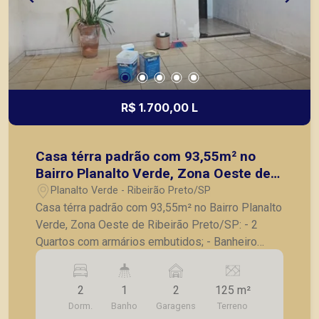
R$ 1.700,00 L
Casa térra padrão com 93,55m² no
Bairro Planalto Verde, Zona Oeste de
Ribeirão Preto/SP:
Planalto Verde - Ribeirão Preto/SP
Casa térra padrão com 93,55m² no Bairro Planalto
Verde, Zona Oeste de Ribeirão Preto/SP: - 2
Quartos com armários embutidos; - Banheiro
social; - Sala para 2 ambientes; - Cozinha com
amários; - Lavanderia; - Corredor lateral; -
2
1
2
125 m²
Pequeno quintal no fundo; - 2 Vagas de garagem.
Dorm.
Banho
Garagens
Terreno
A Piramid tem como objetivo atender seus