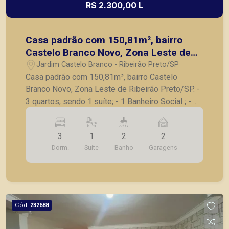
R$ 2.300,00 L
Casa padrão com 150,81m², bairro
Castelo Branco Novo, Zona Leste de
Ribeirão Preto/SP.
Jardim Castelo Branco - Ribeirão Preto/SP
Casa padrão com 150,81m², bairro Castelo
Branco Novo, Zona Leste de Ribeirão Preto/SP. -
3 quartos, sendo 1 suíte; - 1 Banheiro Social ; -
Sala de estar; - Cozinha; - Lavanderia; - Varanda; -
2 vagas de garagem cobertas. Não perca essa
3
1
2
2
oportunidade de viver em um dos melhores
Dorm.
Suite
Banho
Garagens
bairros de Ribeirão Preto! Agende já uma visita e
venha conhecer seu novo lar!
Cód.
232688