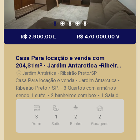
R$ 2.900,00 L
R$ 470.000,00 V
Casa Para locação e venda com
204,31m² - Jardim Antarctica -Ribeirão
Preto / SP;
Jardim Antártica - Ribeirão Preto/SP
Casa Para locação e venda - Jardim Antarctica -
Ribeirão Preto / SP; - 3 Quartos com armários
sendo 1 suíte; - 2 banheiros com box - 1 Sala de
jantar grande; - 1 Sala de TV; - 1 Cozinha
Planejada; - 1 Área de serviço; - 1 Lavabo - 1
3
1
2
2
quintal - Varanda gourmet com churrasqueira; - 1
Dorm.
Suite
Banho
Garagens
Espaço de estudos; A Piramid tem como objetivo
atender seus clientes com agilidade e segurança,