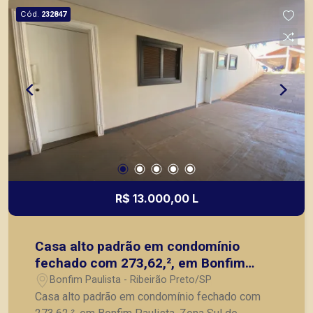
clientes com agilidade e segurança, em locação,
Cód.
232847
vendas de imóveis prontos, usados ou mesmo
nos principais lançamentos da cidade de Ribeirão
Preto.
R$ 13.000,00 L
Casa alto padrão em condomínio
fechado com 273,62,², em Bonfim
Paulista, Zona Sul de Ribeirão
Bonfim Paulista - Ribeirão Preto/SP
Preto/SP.
Casa alto padrão em condomínio fechado com