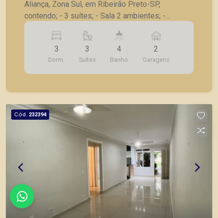
Aliança, Zona Sul, em Ribeirão Preto-SP,
contendo; - 3 suítes; - Sala 2 ambientes; -
Lavabo; - Escritório; - Cozinha planejada; -
Lavanderia, banheiro externo; - Piscina,
3
3
4
2
churrasqueira; - 2 vagas de garagem; A Piramid
Dorm.
Suítes
Banho
Garagens
tem como objetivo atender seus clientes com
agilidade e segurança, em locação, vendas de
imóveis prontos, usados ou mesmo nos
principais lançamentos da cidade de Ribeirão
Preto.
Cód.
232394