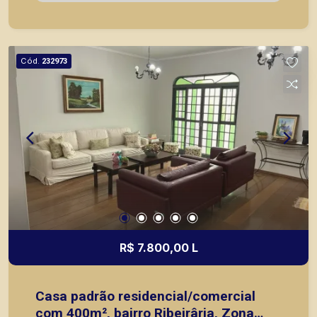
tem como objetivo atender seus clientes com
agilidade e segurança, em locação, vendas de
imóveis prontos, usados ou mesmo nos
principais lançamentos da cidade de Ribeirão
Cód.
232973
Preto.
R$ 7.800,00 L
Casa padrão residencial/comercial
com 400m², bairro Ribeirâria, Zona