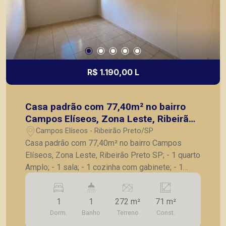
R$ 1.190,00 L
Casa padrão com 77,40m² no bairro
Campos Elíseos, Zona Leste, Ribeirão
Preto SP;
Campos Elíseos - Ribeirão Preto/SP
Casa padrão com 77,40m² no bairro Campos
Elíseos, Zona Leste, Ribeirão Preto SP; - 1 quarto
Amplo; - 1 sala; - 1 cozinha com gabinete; - 1
banheiro social; - 1 lavanderia grande; - 1
Corredor Lateral; - 2 vagas de garagem Para
1
1
272 m²
71 m²
moto; - Casa em um pequeno condomínio com
Dorm.
Banho
Terreno
Const.
entrada e saída de veículos conjunto; A Piramid