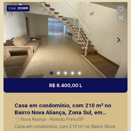
Preto.
Cód.
232409
R$ 6.400,00 L
Casa em condomínio, com 210 m² no
Bairro Nova Aliança, Zona Sul, em
Ribeirão Preto-SP, contendo;
Nova Aliança - Ribeirão Preto/SP
Casa em condomínio, com 210 m² no Bairro Nova