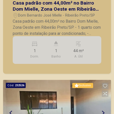
Casa padrão com 44,00m² no Bairro
Dom Mielle, Zona Oeste em Ribeirão
Preto/SP.
Dom Bernardo José Mielle - Ribeirão Preto/SP
Casa padrão com 44,00m² no Bairro Dom Mielle,
Zona Oeste em Ribeirão Preto/SP. - 1 quarto com
ponto de instalação para ar condicionado; -
Banheiro social com box em vidro e gabinete; -
Sala; - Cozinha com gabinete de pia; - Área de
1
1
44 m²
serviço; - Corredor lateral; - Não vaga de tem
Dorm.
Banho
A. Útil
garagem. A Piramid tem como objetivo atender
seus clientes com agilidade e segurança, em
locação, vendas de imóveis prontos, usados ou
mesmo nos principais lançamentos da cidade de
Ribeirão Preto.
Cód.
232526
Exclusivo