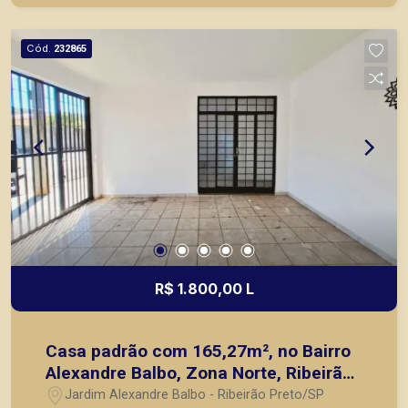
Piramid tem como objetivo atender seus clientes
com agilidade e segurança, em locação, vendas
Cód.
232865
de imóveis prontos, usados ou mesmo nos
principais lançamentos da cidade de Ribeirão
Preto.
R$ 1.800,00 L
Casa padrão com 165,27m², no Bairro
Alexandre Balbo, Zona Norte, Ribeirão
Preto/SP:
Jardim Alexandre Balbo - Ribeirão Preto/SP