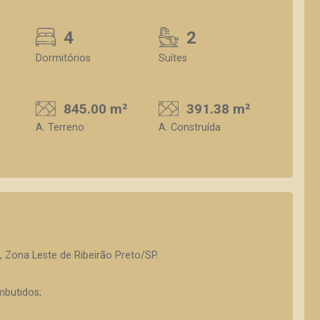
4
2
Dormitórios
Suítes
845.00 m²
391.38 m²
A. Terreno
A. Construída
, Zona Leste de Ribeirão Preto/SP.
mbutidos;