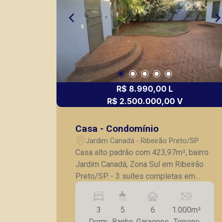
R$ 8.990,00 L
R$ 2.500.000,00 V
Casa - Condomínio
Jardim Canadá - Ribeirão Preto/SP
Casa alto padrão com 423,97m², bairro
Jardim Canadá, Zona Sul em Ribeirão
Preto/SP. - 3 suítes completas em
armários; - Escritório; - Lavabo; - Sala
para 2 ambientes; - Cozinha planejada; -
3
5
6
1.000m²
Despensa; - Lavanderia; - Quarto e
Dorm.
Banho
Garagens
Terreno