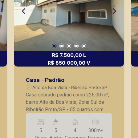
R$ 7.500,00 L
R$ 850.000,00 V
Casa - Padrão
Alto da Boa Vista - Ribeirão Preto/SP
Casa sobrado padrão como 226,00 m²,
bairro Alto da Boa Vista, Zona Sul de
Ribeirão Preto/SP. - 05 quartos com
armários embutidos, sendo 1 suíte; - 02
banheiros sociais; - Lavabo; - Sala para
5
5
4
300m²
03 ambientes; - Cozinha com armários;
Dorm.
Banho
Garagens
Terreno