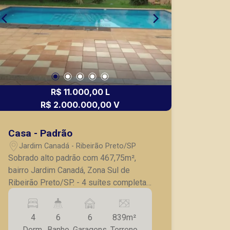
R$ 11.000,00 L
R$ 2.000.000,00 V
Casa - Padrão
Jardim Canadá - Ribeirão Preto/SP
Sobrado alto padrão com 467,75m²,
bairro Jardim Canadá, Zona Sul de
Ribeirão Preto/SP. - 4 suítes completas
em armários, sendo 1 master com
closet e hidro; - Escritório; - Sala para 4
4
6
6
839m²
ambientes; - Lavabo; - Cozinha com
Dorm.
Banho
Garagens
Terreno