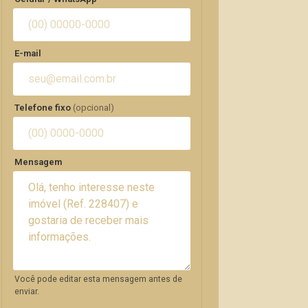
E-mail
Telefone fixo
(opcional)
Mensagem
Você pode editar esta mensagem antes de
enviar.