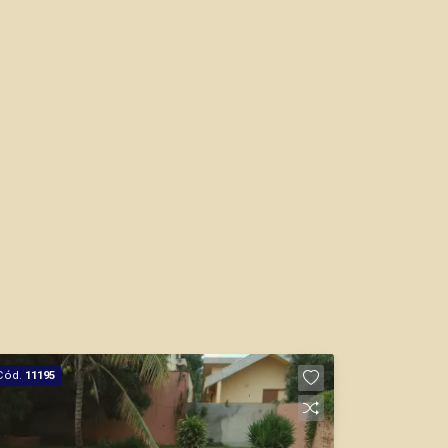
Cód.
11195