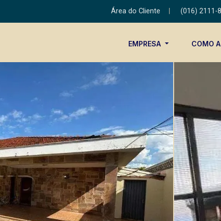
Área do Cliente
|
(016) 2111-
EMPRESA
COMO 