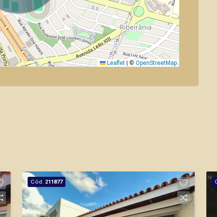
Leaflet
|
©
OpenStreetMap
Cód.
211877