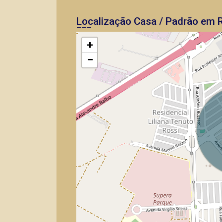
Localização Casa / Padrão em R
+
−