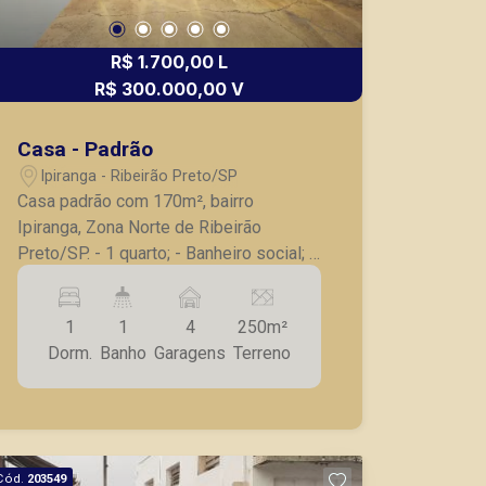
R$ 1.700,00 L
R$ 300.000,00 V
Casa - Padrão
Ipiranga - Ribeirão Preto/SP
Casa padrão com 170m², bairro
Ipiranga, Zona Norte de Ribeirão
Preto/SP. - 1 quarto; - Banheiro social; -
Cozinha; - Área de serviço; - Varanda; -
Quintal amplo; - 4 vagas de garagem. A
1
1
4
250m²
Piramid tem como objetivo atender
Dorm.
Banho
Garagens
Terreno
seus clientes com agilidade e
segurança, em locação, vendas de
imóveis prontos, usados ou mesmo
nos principais lançamentos da cidade
de Ribeirão Preto.
Cód.
203549