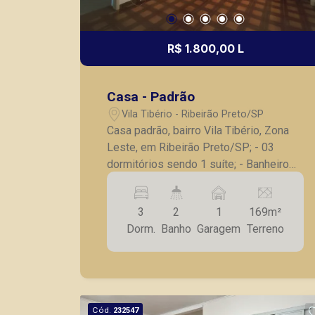
R$ 1.800,00 L
Casa - Padrão
Vila Tibério - Ribeirão Preto/SP
Casa padrão, bairro Vila Tibério, Zona
Leste, em Ribeirão Preto/SP; - 03
dormitórios sendo 1 suíte; - Banheiro
social; - Sala Ampla; - Cozinha com
armários; - Lavanderia separada Grande;
3
2
1
169m²
- Quintal lateral; - 01 vaga de garagem
Dorm.
Banho
Garagem
Terreno
pequena; - Cerca elétrica recém
colocada e Recém pintada; A Piramid
tem como objetivo atender seus
clientes com agilidade e segurança, em
locação, vendas de imóveis prontos,
Cód.
232547