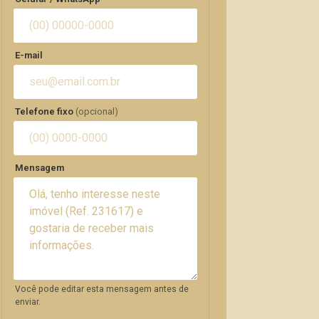
E-mail
Telefone fixo
(opcional)
Mensagem
Você pode editar esta mensagem antes de
enviar.