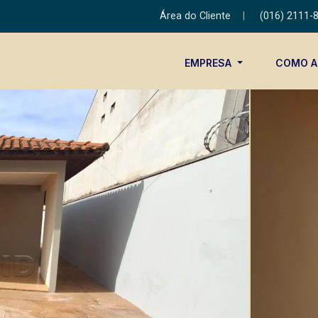
Área do Cliente
|
(016) 2111-
EMPRESA
COMO 