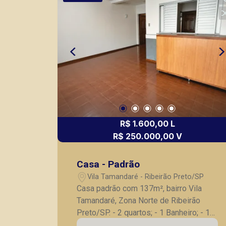
usados ou mesmo nos principais
lançamentos da cidade de Ribeirão
Preto.
R$ 1.600,00 L
R$ 250.000,00 V
Casa - Padrão
Vila Tamandaré - Ribeirão Preto/SP
Casa padrão com 137m², bairro Vila
Tamandaré, Zona Norte de Ribeirão
Preto/SP. - 2 quartos; - 1 Banheiro; - 1
Sala Ampla; - 1 Cozinha com armarios; -