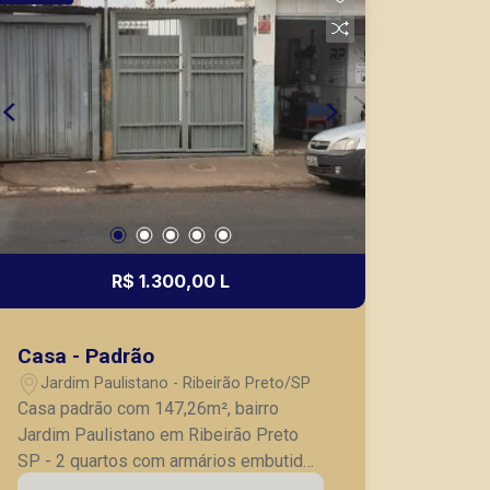
R$ 1.300,00 L
Casa - Padrão
Jardim Paulistano - Ribeirão Preto/SP
Casa padrão com 147,26m², bairro
Jardim Paulistano em Ribeirão Preto
SP - 2 quartos com armários embutidos
- 1 banheiro social - sala - cozinha com