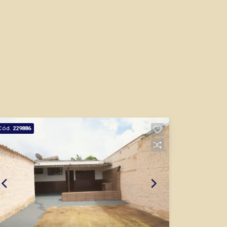
Cód.
229886