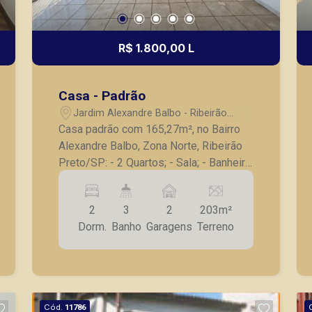
R$ 1.800,00 L
Casa - Padrão
Jardim Alexandre Balbo - Ribeirão
Preto/SP
Casa padrão com 165,27m², no Bairro
Alexandre Balbo, Zona Norte, Ribeirão
Preto/SP: - 2 Quartos; - Sala; - Banheiro
social; - Cozinha com gabinete; -
Lavanderia; - Corredor lateral; - 2 Vagas
2
3
2
203m²
de garagem. A Piramid tem como
Dorm.
Banho
Garagens
Terreno
objetivo atender seus clientes com
agilidade e segurança, em locação,
vendas de imóveis prontos, usados ou
mesmo nos principais lançamentos da
cidade de Ribeirão Preto.
Cód.
11786