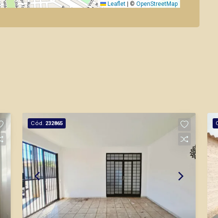
Leaflet
|
©
OpenStreetMap
Cód.
232865