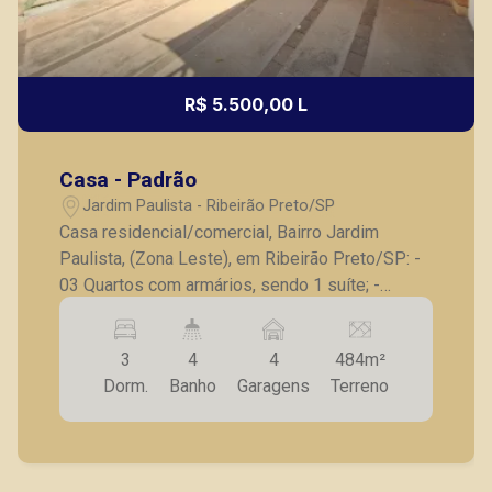
R$ 5.500,00 L
Casa - Padrão
Jardim Paulista - Ribeirão Preto/SP
Casa residencial/comercial, Bairro Jardim
Paulista, (Zona Leste), em Ribeirão Preto/SP: -
03 Quartos com armários, sendo 1 suíte; -
Lavabo; - Banheiro social; - Sala para 2
ambientes; - Escritório; - Cozinha com armários;
3
4
4
484m²
- Lavanderia; - Dependência e banheiro de
Dorm.
Banho
Garagens
Terreno
serviço; - Quintal; - Piscina; - Churrasqueira; - 4
vagas de garagem. A Piramid tem como objetivo
atender seus clientes com agilidade e
segurança, em locação, vendas de imóveis