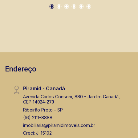
prontos, usados ou mesmo nos principais
lançamentos da cidade de Ribeirão Preto.
Endereço
Piramid - Canadá
Avenida Carlos Consoni, 880 - Jardim Canadá,
CEP:
14024-270
Ribeirão Preto - SP
(16) 2111-8888
imobiliaria@piramidimoveis.com.br
Creci: J-15102