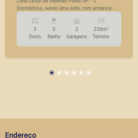
Zona Leste de Ribeirão Preto/SP. - 3
Dormitórios, sendo uma suíte, com armários; -
Sala 02 ambientes; - Cozinha rica em armários -
Área de serviço; - Banheiro social; - 2 Vagas de
3
2
2
236m²
garagem; A Piramid tem como objetivo atender
Dorm.
Banho
Garagens
Terreno
seus clientes com agilidade e segurança, em
locação, vendas de imóveis prontos, usados ou
mesmo nos principais lançamentos da cidade
de Ribeirão Preto.
Endereço