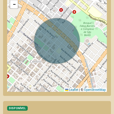
−
Leaflet
|
©
OpenStreetMap
DISPONÍVEL