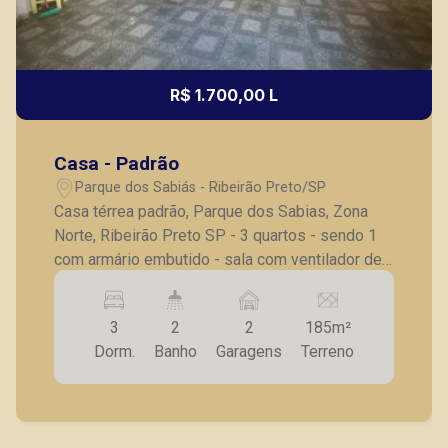
R$ 1.700,00 L
Casa - Padrão
Parque dos Sabiás - Ribeirão Preto/SP
Casa térrea padrão, Parque dos Sabias, Zona
Norte, Ribeirão Preto SP - 3 quartos - sendo 1
com armário embutido - sala com ventilador de
teto - sala de jantar integrado a cozinha -
cozinha planejada - banheiro social com box
3
2
2
185m²
blindex - varanda com forno de pizza e forno a
Dorm.
Banho
Garagens
Terreno
lenha - quarto e banheiro de serviço - quintal -
garagem para 2 veículos, churrasqueira A
Piramid tem como objetivo atender seus
clientes com agilidade e segurança, em locação,