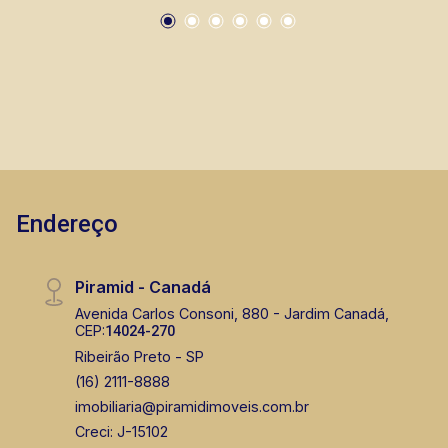
vendas de imóveis prontos, usados ou mesmo
nos principais lançamentos da cidade de
Ribeirão Preto.
Endereço
Piramid - Canadá
Avenida Carlos Consoni, 880 - Jardim Canadá,
CEP:
14024-270
Ribeirão Preto - SP
(16) 2111-8888
imobiliaria@piramidimoveis.com.br
Creci: J-15102