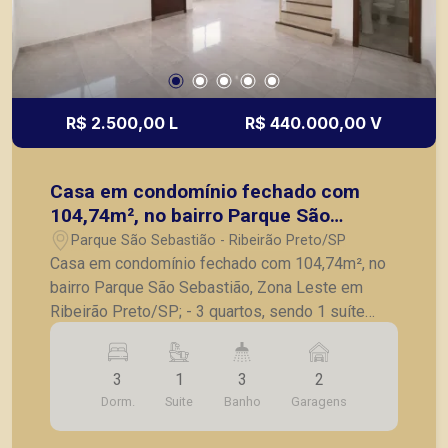
R$ 2.500,00 L
R$ 440.000,00 V
Casa em condomínio fechado com
104,74m², no bairro Parque São
Sebastião, Zona Leste em Ribeirão
Parque São Sebastião - Ribeirão Preto/SP
Preto/SP;
Casa em condomínio fechado com 104,74m², no
bairro Parque São Sebastião, Zona Leste em
Ribeirão Preto/SP; - 3 quartos, sendo 1 suíte
com armários; - Banheiro social; - Lavabo; - Sala
para 2 ambientes; - Cozinha com armários; -
3
1
3
2
Lavanderia; - 2 vagas de garagem. A Piramid tem
Dorm.
Suite
Banho
Garagens
como objetivo atender seus clientes com
agilidade e segurança, em locação, vendas de