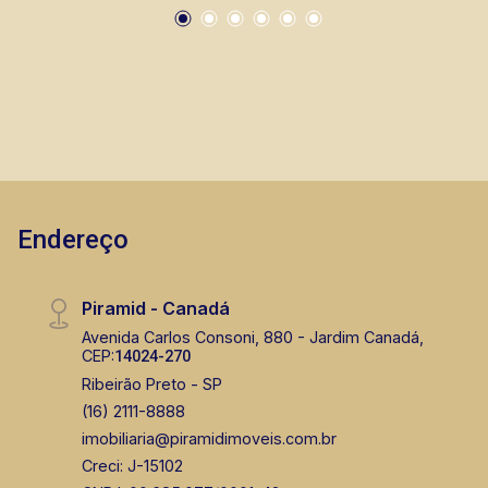
farmácias, escolas, além de pontos comerciais
localizados na Zona Sul.
Endereço
Piramid - Canadá
Avenida Carlos Consoni, 880 - Jardim Canadá,
CEP:
14024-270
Ribeirão Preto - SP
(16) 2111-8888
imobiliaria@piramidimoveis.com.br
Creci: J-15102