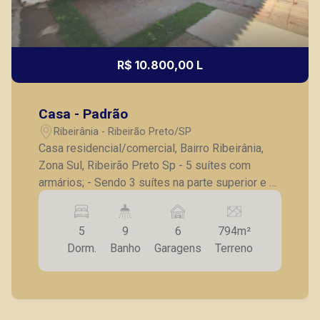
R$ 10.800,00 L
Casa - Padrão
Ribeirânia - Ribeirão Preto/SP
Casa residencial/comercial, Bairro Ribeirânia,
Zona Sul, Ribeirão Preto Sp - 5 suítes com
armários; - Sendo 3 suítes na parte superior e 2
no térreo; - Sala para 3 ambientes; - Lavabo; -
Escritório; - Cozinha com armários; - Copa; -
5
9
6
794m²
Despensa; - Área de serviço; - Banheiro e quarto
Dorm.
Banho
Garagens
Terreno
de serviços; - Área de lazer com piscina,
churrasqueira e vestiário; - Jardim; - Quintal; - 6
vagas cobertas. Também temos imóveis no
Nova Aliança, Jardim Botânico, Jardim Canadá,
casas e apartamentos próximos a mercados,