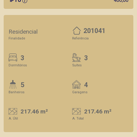
IPTU
400,00
201041
Residencial
Finalidade
Referência
3
3
Dormitórios
Suítes
5
4
Banheiros
Garagens
217.46 m²
217.46 m²
A. Útil
A. Total