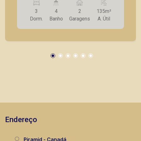
- Espaço gourmet integrado a sala; - Cozinha
3
4
2
135m²
planejada; - lavanderia; - 02 vagas de garagem
Dorm.
Banho
Garagens
A. Útil
cobertas. A Piramid tem como objetivo atender
seus clientes com agilidade e segurança, em
locação, vendas de imóveis prontos, usados ou
mesmo nos principais lançamentos da cidade
de Ribeirão Preto.
Endereço
Piramid - Canadá