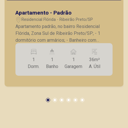
Apartamento - Padrão
Residencial Flórida - Ribeirão Preto/SP
Apartamento padrão, no bairro Residencial
Flórida, Zona Sul de Ribeirão Preto/SP; - 1
dormitório com armários; - Banheiro com
gabinete e box de blindex; - Sala para 2
ambientes; - Cozinha com armários; - Área de
1
1
1
36m²
serviço com armários; - 01 vaga de garagem. A
Dorm.
Banho
Garagem
A. Útil
Piramid tem como objetivo atender seus
clientes com agilidade e segurança, em locação,
vendas de imóveis prontos, usados ou mesmo
nos principais lançamentos da cidade de
Ribeirão Preto.