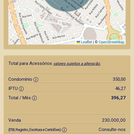
Leaflet
|
©
OpenStreetMap
Total para Acessórios
valores sujeitos a alteração.
Condomínio
350,00
IPTU
46,27
Total / Mês
396,27
230.000,00
Venda
Consulte-nos
(ITBI, Registro, Escritura e Certidões)