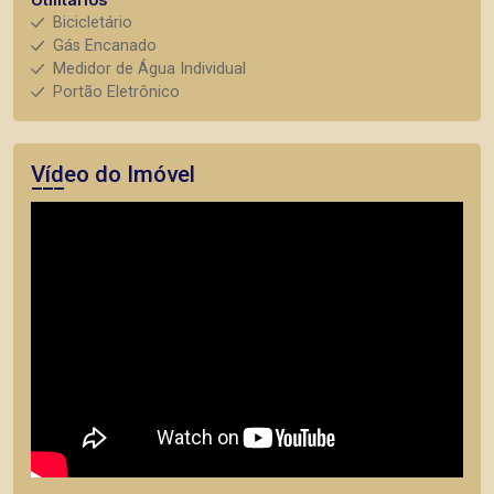
Bicicletário
Gás Encanado
Medidor de Água Individual
Portão Eletrônico
Vídeo do Imóvel