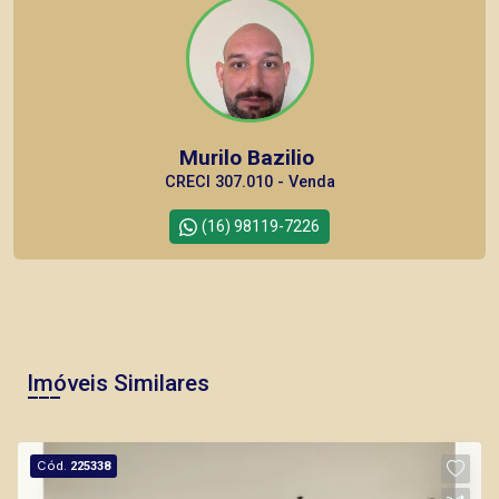
Murilo Bazilio
CRECI 307.010 - Venda
(16) 98119-7226
Corretor(a) Online
CORRETOR DE PLANTÃO
Imóveis Similares
Cód.
225338