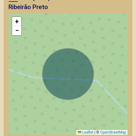
Ribeirão Preto
+
−
Leaflet
|
©
OpenStreetMap