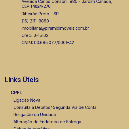
Avenida Carlos Consoni, 880 - Jardim Canadá,
CEP:
14024-270
Lucelia Mariotti
Ribeirão Preto - SP
CRECI 146320 - Venda
(16) 2111-8888
imobiliaria@piramidimoveis.com.br
(16) 99222-2915
Creci: J-15102
CORRETOR DE PLANTÃO
CNPJ: 00.685.077/0001-42
Links Úteis
Marcos Antonio Ferreira
CPFL
CRECI 82740 - Venda
Ligação Nova
Consulta a Débitos/ Segunda Via de Conta
(16) 99137-0754
Religação da Unidade
Corretor(a) Online
Alteração de Endereço de Entrega
Débito Automático