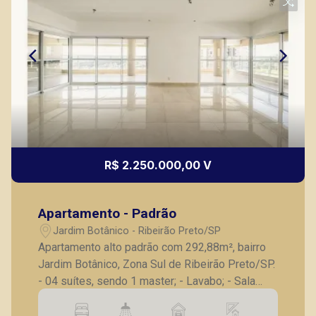
Thamiris Leandra Benevides
CRECI 270092 - Venda
(16) 99263-0551
Corretor(a) Online
CORRETOR DE PLANTÃO
R$ 2.250.000,00 V
Apartamento - Padrão
Fátima Spadaro
Jardim Botânico - Ribeirão Preto/SP
CRECI 119074 - Venda
Apartamento alto padrão com 292,88m², bairro
Jardim Botânico, Zona Sul de Ribeirão Preto/SP.
(16) 99105-3578
- 04 suítes, sendo 1 master; - Lavabo; - Sala
Corretor(a) Online
para 2 ambientes; - Varanda gourmet; - Cozinha;
- Lavanderia; - Banheiro de serviço; - 4 vagas de