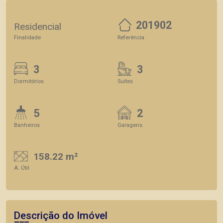
201902
Residencial
Finalidade
Referência
3
3
Dormitórios
Suítes
5
2
Banheiros
Garagens
158.22 m²
A. Útil
Descrição do Imóvel