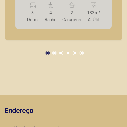
para 2 ambientes; - Varanda gourmet com
churrasqueira, fechada em blindex; - Cozinha
3
4
2
133m²
americana planejada; - Lavanderia planejada; -
Dorm.
Banho
Garagens
A. Útil
Despensa com prateleiras; - Laje técnica; - 2
vagas de garagem. Seja para vender, alugar ou
adquirir seu imóvel entre em contato com a
Piramid Imóveis, a sua imobiliária em Ribeirão
Preto.
Endereço