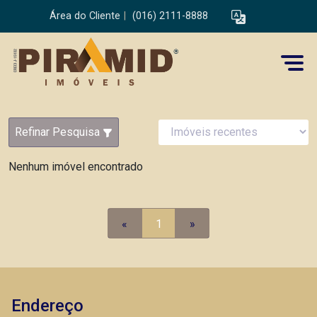
Área do Cliente
|
(016) 2111-8888
Refinar Pesquisa
Nenhum imóvel encontrado
«
1
»
Endereço